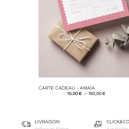
CARTE CADEAU - AMAÏA
Plage
10,00
€
–
150,00
€
de
prix :
10,00 €
à
150,00 €
LIVRAISON
CLICK&C