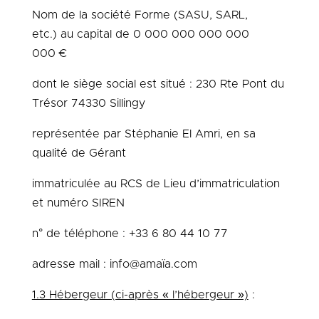
Nom de la société
Forme (SASU, SARL,
etc.)
au capital de
0 000 000 000 000
000
€
dont le siège social est situé :
230 Rte Pont du
Trésor
74330 Sillingy
représentée par
Stéphanie El Amri
, en sa
qualité de
Gérant
immatriculée au RCS de
Lieu d’immatriculation
et numéro SIREN
n° de téléphone :
+33 6 80 44 10 77
adresse mail :
info@amaïa.com
1.3 Hébergeur (ci-après « l’hébergeur »)
: