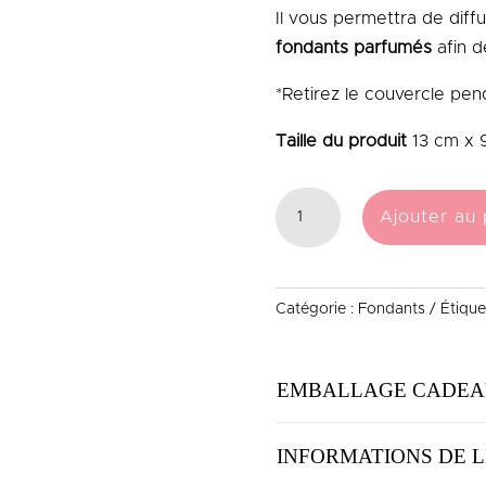
Il vous permettra de diff
fondants parfumés
afin d
*Retirez le couvercle penda
Taille du produit
13 cm x 
QUANTITÉ
Ajouter au 
DE
BRÛLEUR
FONDANT
Catégorie :
Fondants
Étique
NÉNUPHAR
ROSE
EMBALLAGE CADEA
INFORMATIONS DE L