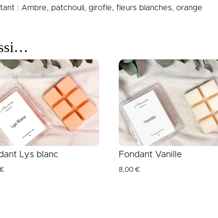
ant : Ambre, patchouli, girofle, fleurs blanches, orange
ussi…
dant Lys blanc
Fondant Vanille
€
8,00
€