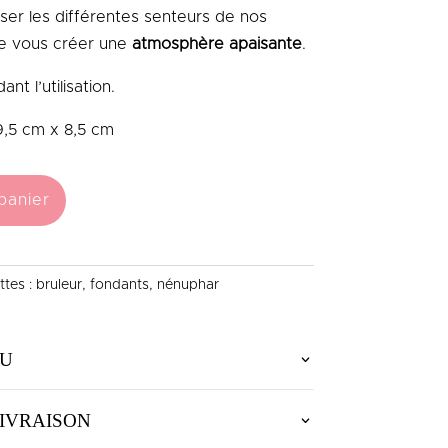
user les différentes senteurs de nos
e vous créer une
atmosphère apaisante
.
nt l’utilisation.
9,5 cm x 8,5 cm
panier
ttes :
bruleur
,
fondants
,
nénuphar
U
IVRAISON