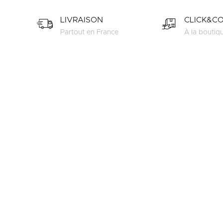
LIVRAISON
CLICK&C
Partout en France
À la boutiq