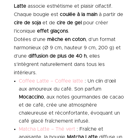
Latte
associe esthétisme et plaisir olfactif.
Chaque bougie est
coulée à la main
à partir de
cire de soja
et de
cire de gel
pour créer
l’iconique
effet glaçons
.
Dotées d’une
mèche en coton
, d’un format
harmonieux (Ø 9 cm, hauteur 9 cm, 200 g) et
d’une
diffusion de plus de 40 h
, elles
s’intègrent naturellement dans tous les
intérieurs.
Coffee Latte – Coffee latte
: Un clin d’œil
aux amoureux du café. Son parfum
Mocaccino
, aux notes gourmandes de cacao
et de café, crée une atmosphère
chaleureuse et réconfortante, évoquant un
café glacé fraîchement infusé.
Matcha Latte – Thé vert
: Fraîche et
apaisante, la bougie
Matcha Latte
diffuse un