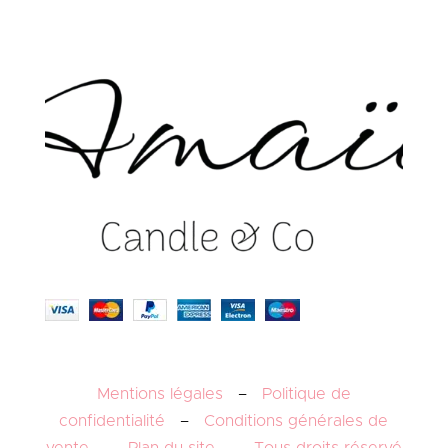
Mentions légales
–
Politique de
confidentialité
–
Conditions générales de
vente
–
Plan du site
–
Tous droits réservé